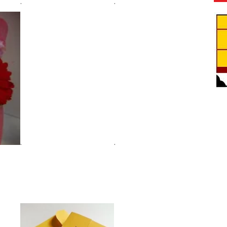
.
.
.
.