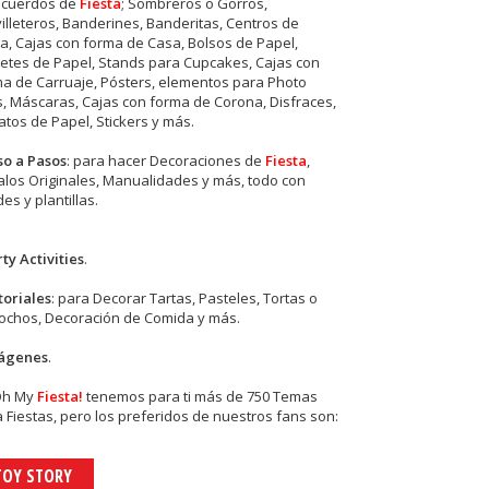
ecuerdos de
Fiesta
; Sombreros o Gorros,
illeteros, Banderines, Banderitas, Centros de
, Cajas con forma de Casa, Bolsos de Papel,
etes de Papel, Stands para Cupcakes, Cajas con
a de Carruaje, Pósters, elementos para Photo
s, Máscaras, Cajas con forma de Corona, Disfraces,
tos de Papel, Stickers y más.
so a Pasos
: para hacer Decoraciones de
Fiesta
,
los Originales, Manualidades y más, todo con
es y plantillas.
ty Activities
.
toriales
: para Decorar Tartas, Pasteles, Tortas o
cochos, Decoración de Comida y más.
ágenes
.
Oh My
Fiesta!
tenemos para ti más de 750 Temas
 Fiestas, pero los preferidos de nuestros fans son:
TOY STORY