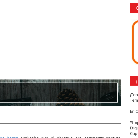
¡Te
Tem
En 
*
Im
Eti
Cupc