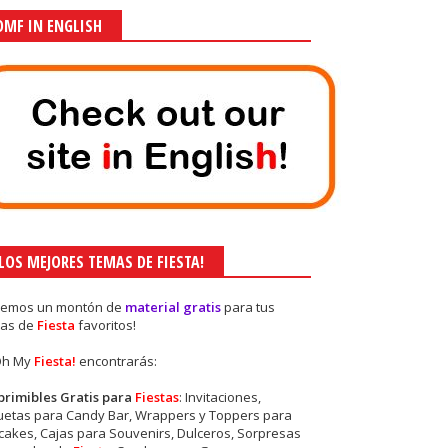
OMF IN ENGLISH
¡LOS MEJORES TEMAS DE FIESTA!
nemos un montón de
material gratis
para tus
as de
Fiesta
favoritos!
Oh My
Fiesta!
encontrarás:
primibles Gratis para
Fiestas
: Invitaciones,
quetas para Candy Bar, Wrappers y Toppers para
akes, Cajas para Souvenirs, Dulceros, Sorpresas