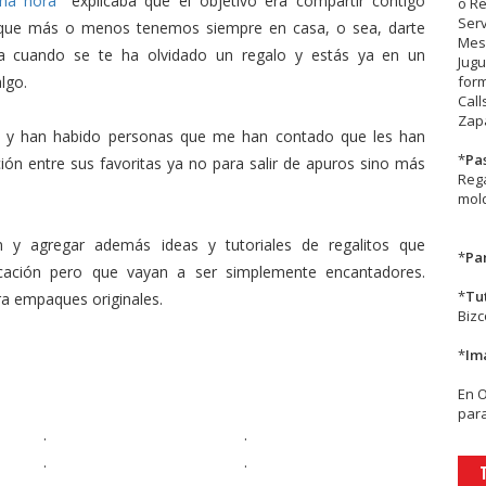
ima hora"
explicaba que el objetivo era compartir contigo
o R
Serv
s que más o menos tenemos siempre en casa, o sea, darte
Mesa
ara cuando se te ha olvidado un regalo y estás ya en un
Jugu
algo.
form
Call
Zapa
o y han habido personas que me han contado que les han
*
Pa
ción entre sus favoritas ya no para salir de apuros sino más
Rega
mold
 y agregar además ideas y tutoriales de regalitos que
*
Par
icación pero que vayan a ser simplemente encantadores.
*
Tu
ra empaques originales.
Biz
*
Im
En
para
.
.
.
.