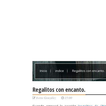
Inicio
indice
Regalitos con encanto.
Regalitos con encanto.
Ivette González
15:00