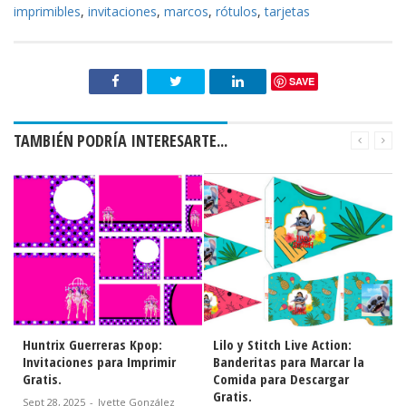
imprimibles
,
invitaciones
,
marcos
,
rótulos
,
tarjetas
SAVE
TAMBIÉN PODRÍA INTERESARTE...
Huntrix Guerreras Kpop:
Lilo y Stitch Live Action:
Invitaciones para Imprimir
Banderitas para Marcar la
Gratis.
Comida para Descargar
Gratis.
Sept 28, 2025
-
Ivette González