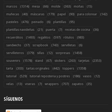
(1314)
(66)
(363)
(15)
marcos
mesa
molde
moñas
(40)
(179)
(90)
(142)
muñecas
máscaras
papel
para colorear
(476)
(6)
(95)
pasteles
peinado
plantillas
(21)
(7)
(36)
plantillas navideñas
puerta
recetas de cocina
(1493)
(597)
(983)
recuerditos
regalitos
rótulos
(37)
(743)
(6)
sandwichs
scrapbook
servilletas
(379)
(12)
(1458)
servilleteros
sillas
sorpresas
(1578)
(67)
(263)
(2353)
souvenirs
stand
stickers
tarjetas
(303)
(442)
(1358)
tarta
tartas originales
toppers
(529)
(186)
(12)
tutorial
tutorial reposteria y postres
vasos
(13)
(7)
(707)
(35)
velas
viseras
wrappers
zapatos
SÍGUENOS