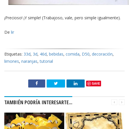
¡Precioso! ¡Y simple! (Trabajoso, vale, pero simple igualmente).
De
lir
Etiquetas:
33d
,
3d
,
46d
,
bebidas
,
comida
,
D50
,
decoración
,
limones
,
naranjas
,
tutorial
SAVE
TAMBIÉN PODRÍA INTERESARTE...