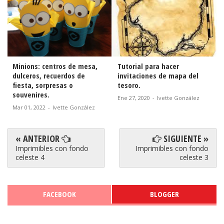
,
Tutorial para hacer
Tutorial para hacer
invitaciones de mapa del
diademas con orejas de
tesoro.
Minnie y Mickey.
Ene 27, 2020
-
Ivette González
Ene 29, 2019
-
Ivette González
z
« ANTERIOR
SIGUIENTE »
Imprimibles con fondo
Imprimibles con fondo
celeste 4
celeste 3
FACEBOOK
BLOGGER