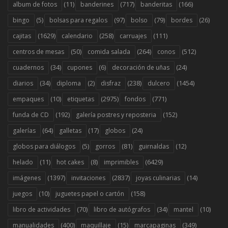
(11)
(717)
(166)
album de fotos
banderines
banderitas
(5)
(97)
(79)
(26)
bingo
bolsas para regalos
bolso
bordes
(1629)
(258)
(111)
cajitas
calendario
carruajes
(50)
(264)
(512)
centros de mesas
comida salada
conos
(34)
(6)
(24)
cuadernos
cupones
decoración de uñas
(34)
(2)
(238)
(1454)
diarios
diploma
disfraz
dulcero
(10)
(2975)
(771)
empaques
etiquetas
fondos
(192)
(152)
funda de CD
galería postres y reposteria
(64)
(17)
(24)
galerías
galletas
globos
(5)
(81)
(12)
globos para diálogos
gorros
guirnaldas
(11)
(8)
(6429)
helado
hot cakes
imprimibles
(1397)
(2837)
(14)
imágenes
invitaciones
joyas culinarias
(10)
(158)
juegos
juguetes papel o cartón
(70)
(34)
(10)
libro de actividades
libro de autógrafos
mantel
(400)
(15)
(349)
manualidades
maquillaje
marcapaginas