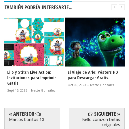
TAMBIÉN PODRÍA INTERESARTE...
titch Live Action:
Lilo y Stitch Live Action:
Lilo y Stitch
tas para Marcar la
Etiquetas para Descargar
Invitaciones
para Descargar
Gratis.
Gratis.
Sept 16, 2025
-
Ivette González
Sept 15, 2025
-
2025
-
Ivette González
« ANTERIOR
SIGUIENTE »
Marcos bonitos 10
Bello corazon tartas
originales