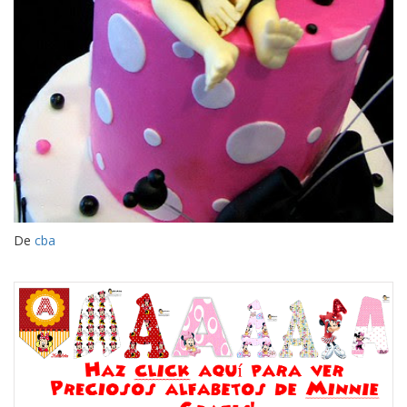
De
cba