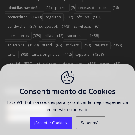
(21)
(7)
(36)
plantillas navideñas
puerta
recetas de cocina
(1493)
(597)
(983)
recuerditos
regalitos
rótulos
(37)
(743)
(6)
sandwichs
scrapbook
servilletas
(379)
(12)
(1458)
servilleteros
sillas
sorpresas
(1578)
(67)
(263)
(2353)
souvenirs
stand
stickers
tarjetas
(303)
(442)
(1358)
tarta
tartas originales
toppers
(529)
(186)
(12)
tutorial
tutorial reposteria y postres
vasos
(13)
(7)
(707)
(35)
velas
viseras
wrappers
zapatos
Consentimiento de Cookies
SÍGUENOS
Esta WEB utiliza cookies para garantizar la mejor experiencia
Entradas
en nuestro sitio web.
Comentarios
¡Acceptar Cookies!
Saber más