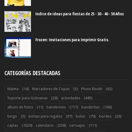
Indice de ideas para fiestas de 25 - 30 - 40 - 50 Años
Frozen: Invitaciones para Imprimir Gratis.
CATEGORÍAS DESTACADAS
(14)
(5)
(62)
Maleta
Marcadores de Copas
Photo Booth
(28)
(445)
Soporte para Golosinas
actividades
(11)
(717)
(166)
album de fotos
banderines
banderitas
(5)
(97)
(79)
(26)
bingo
bolsas para regalos
bolso
bordes
(1629)
(258)
(111)
cajitas
calendario
carruajes