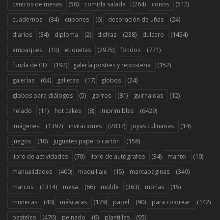
(50)
(264)
(512)
centros de mesas
comida salada
conos
(34)
(6)
(24)
cuadernos
cupones
decoración de uñas
(34)
(2)
(238)
(1454)
diarios
diploma
disfraz
dulcero
(10)
(2975)
(771)
empaques
etiquetas
fondos
(192)
(152)
funda de CD
galería postres y reposteria
(64)
(17)
(24)
galerías
galletas
globos
(5)
(81)
(12)
globos para diálogos
gorros
guirnaldas
(11)
(8)
(6429)
helado
hot cakes
imprimibles
(1397)
(2837)
(14)
imágenes
invitaciones
joyas culinarias
(10)
(158)
juegos
juguetes papel o cartón
(70)
(34)
(10)
libro de actividades
libro de autógrafos
mantel
(400)
(15)
(349)
manualidades
maquillaje
marcapaginas
(1314)
(66)
(363)
(15)
marcos
mesa
molde
moñas
(40)
(179)
(90)
(142)
muñecas
máscaras
papel
para colorear
(476)
(6)
(95)
pasteles
peinado
plantillas