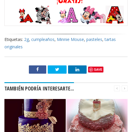
Etiquetas:
2g
,
cumpleaños
,
Minnie Mouse
,
pasteles
,
tartas
originales
SAVE
TAMBIÉN PODRÍA INTERESARTE...