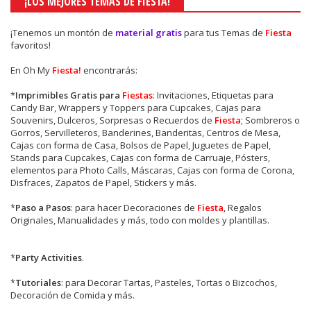
¡LOS MEJORES TEMAS DE FIESTA!
¡Tenemos un montón de
material gratis
para tus Temas de
Fiesta
favoritos!
En Oh My
Fiesta!
encontrarás:
*
Imprimibles Gratis para
Fiestas
: Invitaciones, Etiquetas para
Candy Bar, Wrappers y Toppers para Cupcakes, Cajas para
Souvenirs, Dulceros, Sorpresas o Recuerdos de
Fiesta
; Sombreros o
Gorros, Servilleteros, Banderines, Banderitas, Centros de Mesa,
Cajas con forma de Casa, Bolsos de Papel, Juguetes de Papel,
Stands para Cupcakes, Cajas con forma de Carruaje, Pósters,
elementos para Photo Calls, Máscaras, Cajas con forma de Corona,
Disfraces, Zapatos de Papel, Stickers y más.
*
Paso a Pasos
: para hacer Decoraciones de
Fiesta
, Regalos
Originales, Manualidades y más, todo con moldes y plantillas.
*
Party Activities
.
*
Tutoriales
: para Decorar Tartas, Pasteles, Tortas o Bizcochos,
Decoración de Comida y más.