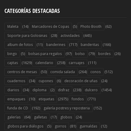
CATEGORÍAS DESTACADAS
(14)
(5)
(62)
Maleta
Marcadores de Copas
Photo Booth
(28)
(445)
Soporte para Golosinas
actividades
(11)
(717)
(166)
album de fotos
banderines
banderitas
(5)
(97)
(79)
(26)
bingo
bolsas para regalos
bolso
bordes
(1629)
(258)
(111)
cajitas
calendario
carruajes
(50)
(264)
(512)
centros de mesas
comida salada
conos
(34)
(6)
(24)
cuadernos
cupones
decoración de uñas
(34)
(2)
(238)
(1454)
diarios
diploma
disfraz
dulcero
(10)
(2975)
(771)
empaques
etiquetas
fondos
(192)
(152)
funda de CD
galería postres y reposteria
(64)
(17)
(24)
galerías
galletas
globos
(5)
(81)
(12)
globos para diálogos
gorros
guirnaldas