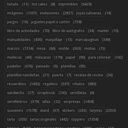
(11)
(8)
(6429)
helado
hot cakes
imprimibles
(1397)
(2837)
(14)
imágenes
invitaciones
joyas culinarias
(10)
(158)
juegos
juguetes papel o cartón
(70)
(34)
(10)
libro de actividades
libro de autógrafos
mantel
(400)
(15)
(349)
manualidades
maquillaje
marcapaginas
(1314)
(66)
(363)
(15)
marcos
mesa
molde
moñas
(40)
(179)
(90)
(142)
muñecas
máscaras
papel
para colorear
(476)
(6)
(95)
pasteles
peinado
plantillas
(21)
(7)
(36)
plantillas navideñas
puerta
recetas de cocina
(1493)
(597)
(983)
recuerditos
regalitos
rótulos
(37)
(743)
(6)
sandwichs
scrapbook
servilletas
(379)
(12)
(1458)
servilleteros
sillas
sorpresas
(1578)
(67)
(263)
(2353)
souvenirs
stand
stickers
tarjetas
(303)
(442)
(1358)
tarta
tartas originales
toppers