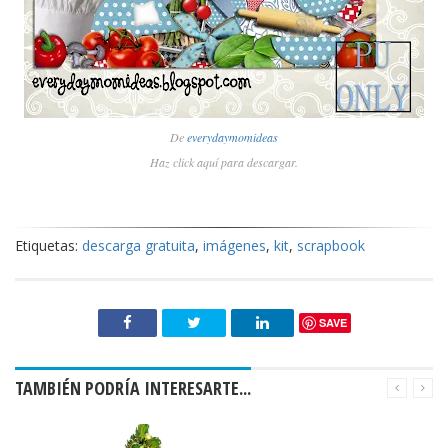
De
everydaymomideas
Haz click aquí para descargar.
Etiquetas:
descarga gratuita
,
imágenes
,
kit
,
scrapbook
SAVE
TAMBIÉN PODRÍA INTERESARTE...