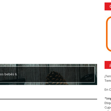
tos bebés 6.
¡Te
Tem
En 
*
Im
Eti
Cupc