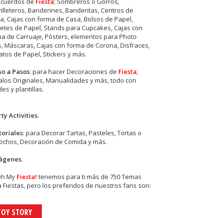
ecuerdos de
Fiesta
; Sombreros o Gorros,
illeteros, Banderines, Banderitas, Centros de
, Cajas con forma de Casa, Bolsos de Papel,
etes de Papel, Stands para Cupcakes, Cajas con
a de Carruaje, Pósters, elementos para Photo
s, Máscaras, Cajas con forma de Corona, Disfraces,
tos de Papel, Stickers y más.
so a Pasos
: para hacer Decoraciones de
Fiesta
,
los Originales, Manualidades y más, todo con
es y plantillas.
ty Activities
.
toriales
: para Decorar Tartas, Pasteles, Tortas o
cochos, Decoración de Comida y más.
ágenes
.
Oh My
Fiesta!
tenemos para ti más de 750 Temas
 Fiestas, pero los preferidos de nuestros fans son:
TOY STORY