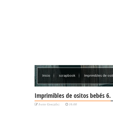
Inicio
scrapbook
Imprimibles de osi
Imprimibles de ositos bebés 6.
Ivette González
16:00