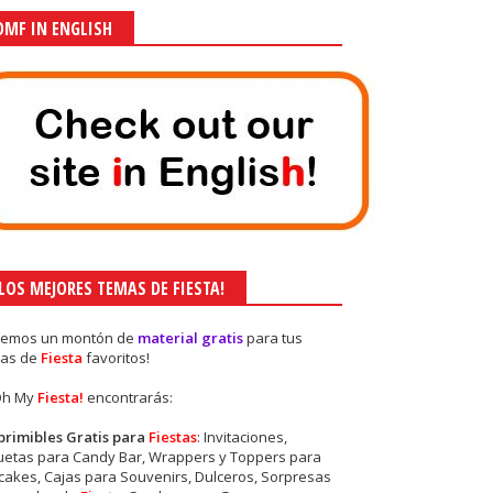
OMF IN ENGLISH
¡LOS MEJORES TEMAS DE FIESTA!
nemos un montón de
material gratis
para tus
as de
Fiesta
favoritos!
Oh My
Fiesta!
encontrarás:
primibles Gratis para
Fiestas
: Invitaciones,
quetas para Candy Bar, Wrappers y Toppers para
akes, Cajas para Souvenirs, Dulceros, Sorpresas