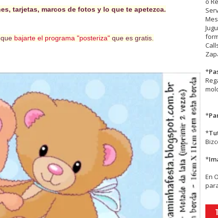
o R
s, tarjetas, marcos de fotos y lo que te apetezca.
Serv
Mesa
Jugu
form
s que
bajarte el programa "posteriza"
que es gratis.
Call
Zapa
*
Pa
Rega
mold
*
Par
*
Tu
Biz
*
Im
En
para