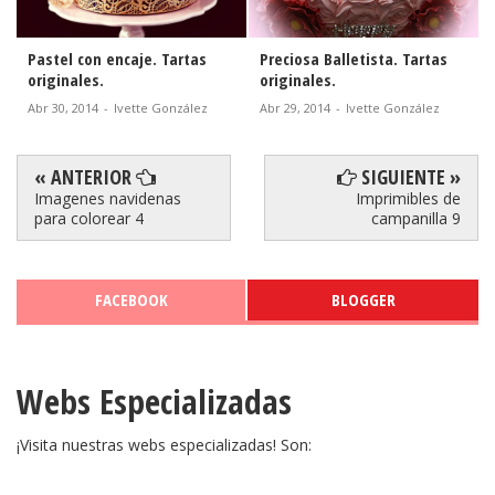
Pastel con encaje. Tartas
Preciosa Balletista. Tartas
P
originales.
originales.
T
Abr 30, 2014
-
Ivette González
Abr 29, 2014
-
Ivette González
Ab
« ANTERIOR
SIGUIENTE »
Imagenes navidenas
Imprimibles de
para colorear 4
campanilla 9
FACEBOOK
BLOGGER
Webs Especializadas
¡Visita nuestras webs especializadas! Son: