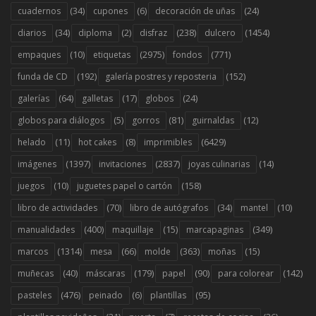
(34)
(6)
(24)
cuadernos
cupones
decoración de uñas
(34)
(2)
(238)
(1454)
diarios
diploma
disfraz
dulcero
(10)
(2975)
(771)
empaques
etiquetas
fondos
(192)
(152)
funda de CD
galería postres y reposteria
(64)
(17)
(24)
galerías
galletas
globos
(5)
(81)
(12)
globos para diálogos
gorros
guirnaldas
(11)
(8)
(6429)
helado
hot cakes
imprimibles
(1397)
(2837)
(14)
imágenes
invitaciones
joyas culinarias
(10)
(158)
juegos
juguetes papel o cartón
(70)
(34)
(10)
libro de actividades
libro de autógrafos
mantel
(400)
(15)
(349)
manualidades
maquillaje
marcapaginas
(1314)
(66)
(363)
(15)
marcos
mesa
molde
moñas
(40)
(179)
(90)
(142)
muñecas
máscaras
papel
para colorear
(476)
(6)
(95)
pasteles
peinado
plantillas