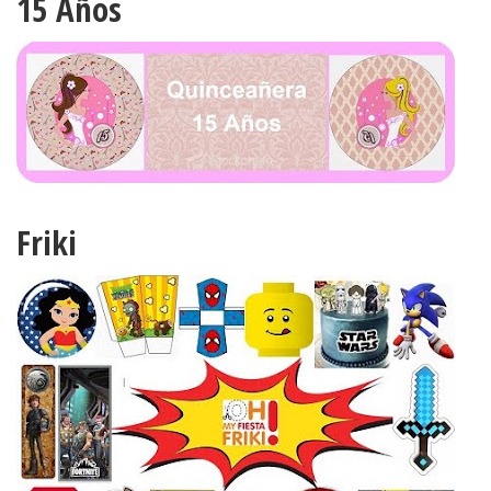
15 Años
Friki