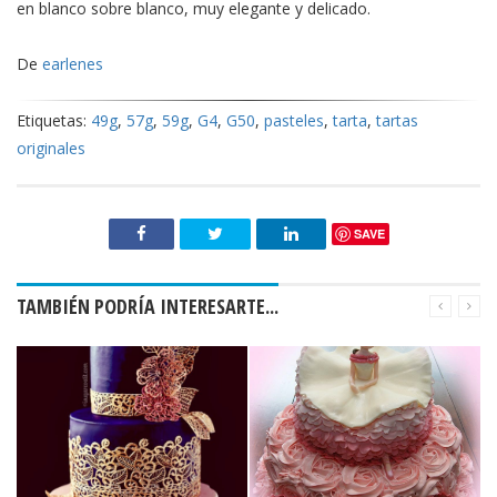
en blanco sobre blanco, muy elegante y delicado.
De
earlenes
Etiquetas:
49g
,
57g
,
59g
,
G4
,
G50
,
pasteles
,
tarta
,
tartas
originales
SAVE
TAMBIÉN PODRÍA INTERESARTE...