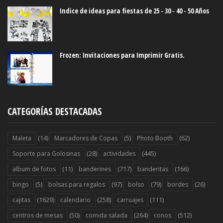
Indice de ideas para fiestas de 25 - 30 - 40 - 50 Años
Frozen: Invitaciones para Imprimir Gratis.
CATEGORÍAS DESTACADAS
(14)
(5)
(62)
Maleta
Marcadores de Copas
Photo Booth
(28)
(445)
Soporte para Golosinas
actividades
(11)
(717)
(166)
album de fotos
banderines
banderitas
(5)
(97)
(79)
(26)
bingo
bolsas para regalos
bolso
bordes
(1629)
(258)
(111)
cajitas
calendario
carruajes
(50)
(264)
(512)
centros de mesas
comida salada
conos