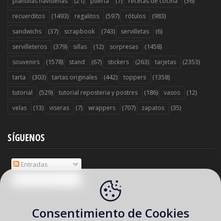
(21)
(7)
(36)
plantillas navideñas
puerta
recetas de cocina
(1493)
(597)
(983)
recuerditos
regalitos
rótulos
(37)
(743)
(6)
sandwichs
scrapbook
servilletas
(379)
(12)
(1458)
servilleteros
sillas
sorpresas
(1578)
(67)
(263)
(2353)
souvenirs
stand
stickers
tarjetas
(303)
(442)
(1358)
tarta
tartas originales
toppers
(529)
(186)
(12)
tutorial
tutorial reposteria y postres
vasos
(13)
(7)
(707)
(35)
velas
viseras
wrappers
zapatos
SÍGUENOS
Entradas
Comentarios
Consentimiento de Cookies