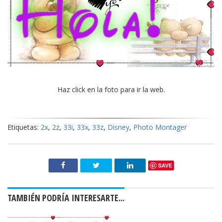
Haz click en la foto para ir la web.
Etiquetas:
2x
,
2z
,
33i
,
33x
,
33z
,
Disney
,
Photo Montager
SAVE
TAMBIÉN PODRÍA INTERESARTE...