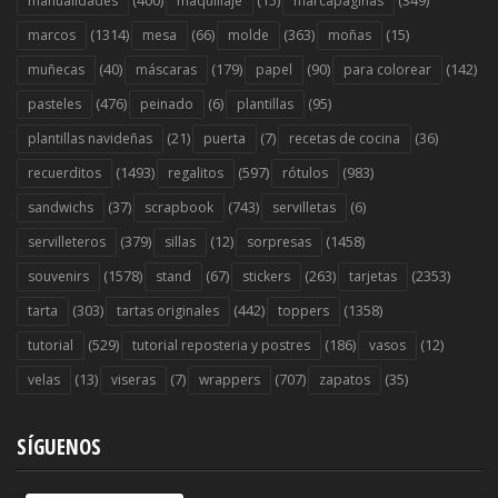
manualidades
maquillaje
marcapaginas
(1314)
(66)
(363)
(15)
marcos
mesa
molde
moñas
(40)
(179)
(90)
(142)
muñecas
máscaras
papel
para colorear
(476)
(6)
(95)
pasteles
peinado
plantillas
(21)
(7)
(36)
plantillas navideñas
puerta
recetas de cocina
(1493)
(597)
(983)
recuerditos
regalitos
rótulos
(37)
(743)
(6)
sandwichs
scrapbook
servilletas
(379)
(12)
(1458)
servilleteros
sillas
sorpresas
(1578)
(67)
(263)
(2353)
souvenirs
stand
stickers
tarjetas
(303)
(442)
(1358)
tarta
tartas originales
toppers
(529)
(186)
(12)
tutorial
tutorial reposteria y postres
vasos
(13)
(7)
(707)
(35)
velas
viseras
wrappers
zapatos
SÍGUENOS