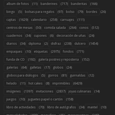
(11)
(717)
(166)
album de fotos
banderines
banderitas
(5)
(97)
(79)
(26)
bingo
bolsas para regalos
bolso
bordes
(1629)
(258)
(111)
cajitas
calendario
carruajes
(50)
(264)
(512)
centros de mesas
comida salada
conos
(34)
(6)
(24)
cuadernos
cupones
decoración de uñas
(34)
(2)
(238)
(1454)
diarios
diploma
disfraz
dulcero
(10)
(2975)
(771)
empaques
etiquetas
fondos
(192)
(152)
funda de CD
galería postres y reposteria
(64)
(17)
(24)
galerías
galletas
globos
(5)
(81)
(12)
globos para diálogos
gorros
guirnaldas
(11)
(8)
(6429)
helado
hot cakes
imprimibles
(1397)
(2837)
(14)
imágenes
invitaciones
joyas culinarias
(10)
(158)
juegos
juguetes papel o cartón
(70)
(34)
(10)
libro de actividades
libro de autógrafos
mantel
(400)
(15)
(349)