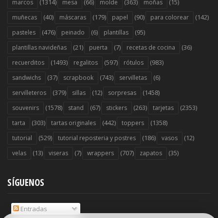
(1314)
(66)
(363)
(15)
marcos
mesa
molde
moñas
(40)
(179)
(90)
(142)
muñecas
máscaras
papel
para colorear
(476)
(6)
(95)
pasteles
peinado
plantillas
(21)
(7)
(36)
plantillas navideñas
puerta
recetas de cocina
(1493)
(597)
(983)
recuerditos
regalitos
rótulos
(37)
(743)
(6)
sandwichs
scrapbook
servilletas
(379)
(12)
(1458)
servilleteros
sillas
sorpresas
(1578)
(67)
(263)
(2353)
souvenirs
stand
stickers
tarjetas
(303)
(442)
(1358)
tarta
tartas originales
toppers
(529)
(186)
(12)
tutorial
tutorial reposteria y postres
vasos
(13)
(7)
(707)
(35)
velas
viseras
wrappers
zapatos
SÍGUENOS
Entradas