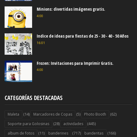
Minions: divertidas imágenes gratis.
4:00
Indice de ideas para fiestas de 25 - 30 - 40 - 50 Años
16:01
Frozen: Invitaciones para Imprimir Gratis.
4:00
CATEGORÍAS DESTACADAS
(14)
(5)
(62)
Maleta
Marcadores de Copas
Photo Booth
(28)
(445)
Soporte para Golosinas
actividades
(11)
(717)
(166)
album de fotos
banderines
banderitas