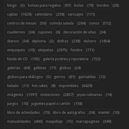
(5)
(97)
(79)
(26)
bingo
bolsas para regalos
bolso
bordes
(1629)
(258)
(111)
cajitas
calendario
carruajes
(50)
(264)
(512)
centros de mesas
comida salada
conos
(34)
(6)
(24)
cuadernos
cupones
decoración de uñas
(34)
(2)
(238)
(1454)
diarios
diploma
disfraz
dulcero
(10)
(2975)
(771)
empaques
etiquetas
fondos
(192)
(152)
funda de CD
galería postres y reposteria
(64)
(17)
(24)
galerías
galletas
globos
(5)
(81)
(12)
globos para diálogos
gorros
guirnaldas
(11)
(8)
(6429)
helado
hot cakes
imprimibles
(1397)
(2837)
(14)
imágenes
invitaciones
joyas culinarias
(10)
(158)
juegos
juguetes papel o cartón
(70)
(34)
(10)
libro de actividades
libro de autógrafos
mantel
(400)
(15)
(349)
manualidades
maquillaje
marcapaginas