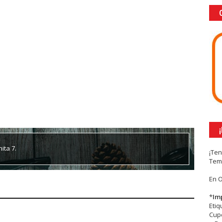
ita 7.
¡Te
Tem
En 
*
Im
Eti
Cupc