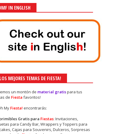
OMF IN ENGLISH
¡LOS MEJORES TEMAS DE FIESTA!
nemos un montón de
material gratis
para tus
as de
Fiesta
favoritos!
Oh My
Fiesta!
encontrarás:
primibles Gratis para
Fiestas
: Invitaciones,
quetas para Candy Bar, Wrappers y Toppers para
akes, Cajas para Souvenirs, Dulceros, Sorpresas