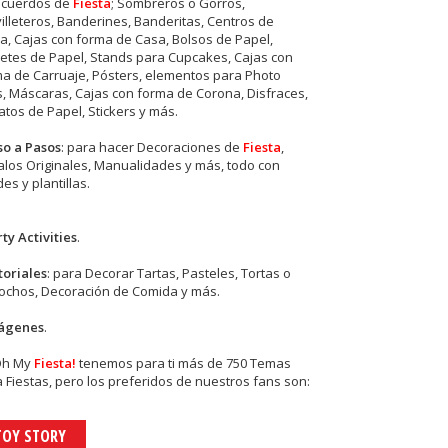
ecuerdos de
Fiesta
; Sombreros o Gorros,
illeteros, Banderines, Banderitas, Centros de
, Cajas con forma de Casa, Bolsos de Papel,
etes de Papel, Stands para Cupcakes, Cajas con
a de Carruaje, Pósters, elementos para Photo
s, Máscaras, Cajas con forma de Corona, Disfraces,
tos de Papel, Stickers y más.
so a Pasos
: para hacer Decoraciones de
Fiesta
,
los Originales, Manualidades y más, todo con
es y plantillas.
ty Activities
.
toriales
: para Decorar Tartas, Pasteles, Tortas o
cochos, Decoración de Comida y más.
ágenes
.
Oh My
Fiesta!
tenemos para ti más de 750 Temas
 Fiestas, pero los preferidos de nuestros fans son:
TOY STORY