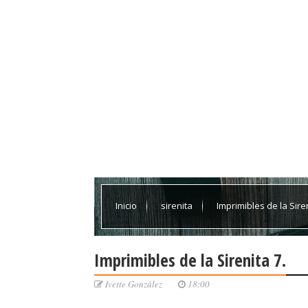
Inicio
sirenita
Imprimibles de la Siren
Imprimibles de la Sirenita 7.
Ivette González
18:00