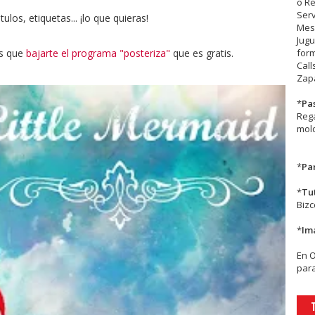
o R
Serv
los, etiquetas... ¡lo que quieras!
Mesa
Jugu
es que
bajarte el programa "posteriza"
que es gratis.
form
Call
Zapa
*
Pa
Rega
mold
*
Par
*
Tu
Biz
*
Im
En
para