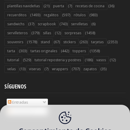
(21)
(7)
(36)
plantillas navideñas
puerta
recetas de cocina
(1493)
(597)
(983)
recuerditos
regalitos
rótulos
(37)
(743)
(6)
sandwichs
scrapbook
servilletas
(379)
(12)
(1458)
servilleteros
sillas
sorpresas
(1578)
(67)
(263)
(2353)
souvenirs
stand
stickers
tarjetas
(303)
(442)
(1358)
tarta
tartas originales
toppers
(529)
(186)
(12)
tutorial
tutorial reposteria y postres
vasos
(13)
(7)
(707)
(35)
velas
viseras
wrappers
zapatos
SÍGUENOS
Entradas
Comentarios