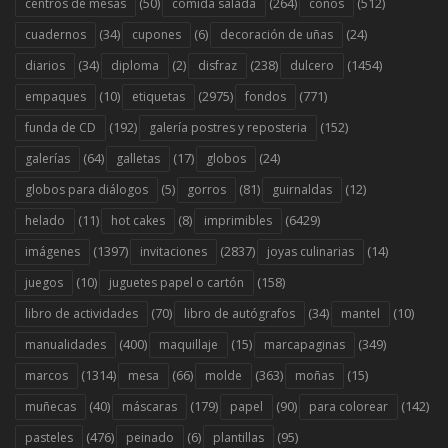
(50)
(264)
(512)
centros de mesas
comida salada
conos
(34)
(6)
(24)
cuadernos
cupones
decoración de uñas
(34)
(2)
(238)
(1454)
diarios
diploma
disfraz
dulcero
(10)
(2975)
(771)
empaques
etiquetas
fondos
(192)
(152)
funda de CD
galería postres y reposteria
(64)
(17)
(24)
galerías
galletas
globos
(5)
(81)
(12)
globos para diálogos
gorros
guirnaldas
(11)
(8)
(6429)
helado
hot cakes
imprimibles
(1397)
(2837)
(14)
imágenes
invitaciones
joyas culinarias
(10)
(158)
juegos
juguetes papel o cartón
(70)
(34)
(10)
libro de actividades
libro de autógrafos
mantel
(400)
(15)
(349)
manualidades
maquillaje
marcapaginas
(1314)
(66)
(363)
(15)
marcos
mesa
molde
moñas
(40)
(179)
(90)
(142)
muñecas
máscaras
papel
para colorear
(476)
(6)
(95)
pasteles
peinado
plantillas