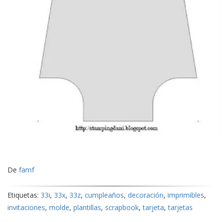
De
famf
Etiquetas:
33i
,
33x
,
33z
,
cumpleaños
,
decoración
,
imprimibles
,
invitaciones
,
molde
,
plantillas
,
scrapbook
,
tarjeta
,
tarjetas