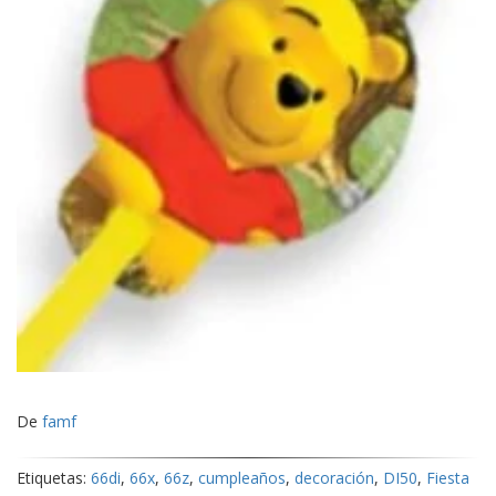
De
famf
Etiquetas:
66di
,
66x
,
66z
,
cumpleaños
,
decoración
,
DI50
,
Fiesta