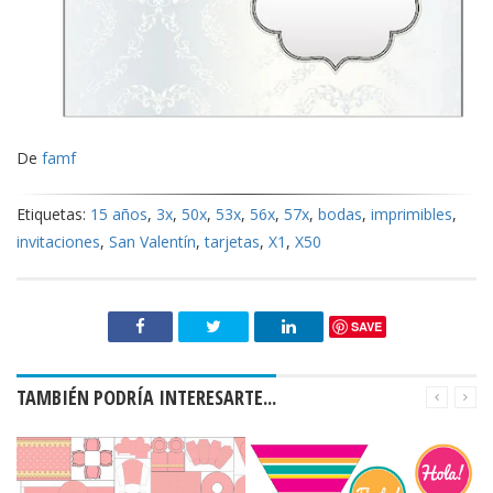
De
famf
Etiquetas:
15 años
,
3x
,
50x
,
53x
,
56x
,
57x
,
bodas
,
imprimibles
,
invitaciones
,
San Valentín
,
tarjetas
,
X1
,
X50
SAVE
TAMBIÉN PODRÍA INTERESARTE...