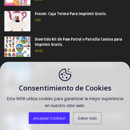
Frozen: Caja Tetera Para Imprimir Gratis.
2:00
Divertido Kit de Paw Patrol o Patrulla Canina para
Imprimir Gratis.
18:00
Frozen: Tarjetas o Invitaciones para Imprimir
Gratis.
0:00
Consentimiento de Cookies
Ideas para decorar fiestas de Mickey y Minnie.
22:07
Esta WEB utiliza cookies para garantizar la mejor experiencia
en nuestro sitio web.
Tutorial para hacer bellos copos de nieve, de papel.
¡Acceptar Cookies!
Saber más
Con 34 Plantillas.
20:00