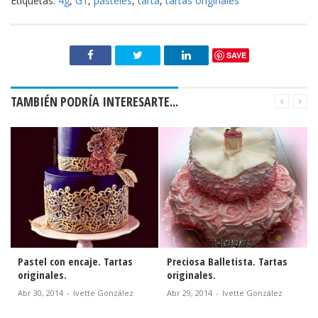
Etiquetas:
4g
,
G1
,
pasteles
,
tarta
,
tartas originales
SAVE
TAMBIÉN PODRÍA INTERESARTE...
Pastel con encaje. Tartas
Preciosa Balletista. Tartas
originales.
originales.
Abr 30, 2014
-
Ivette González
Abr 29, 2014
-
Ivette González