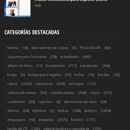
4:00
CATEGORÍAS DESTACADAS
(14)
(5)
(62)
Maleta
Marcadores de Copas
Photo Booth
(28)
(445)
Soporte para Golosinas
actividades
(11)
(717)
(166)
album de fotos
banderines
banderitas
(5)
(97)
(79)
(26)
bingo
bolsas para regalos
bolso
bordes
(1629)
(258)
(111)
cajitas
calendario
carruajes
(50)
(264)
(512)
centros de mesas
comida salada
conos
(34)
(6)
(24)
cuadernos
cupones
decoración de uñas
(34)
(2)
(238)
(1454)
diarios
diploma
disfraz
dulcero
(10)
(2975)
(771)
empaques
etiquetas
fondos
(192)
(152)
funda de CD
galería postres y reposteria