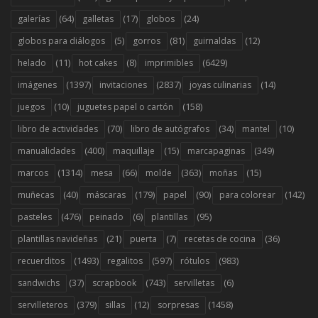
(64)
(17)
(24)
galerías
galletas
globos
(5)
(81)
(12)
globos para diálogos
gorros
guirnaldas
(11)
(8)
(6429)
helado
hot cakes
imprimibles
(1397)
(2837)
(14)
imágenes
invitaciones
joyas culinarias
(10)
(158)
juegos
juguetes papel o cartón
(70)
(34)
(10)
libro de actividades
libro de autógrafos
mantel
(400)
(15)
(349)
manualidades
maquillaje
marcapaginas
(1314)
(66)
(363)
(15)
marcos
mesa
molde
moñas
(40)
(179)
(90)
(142)
muñecas
máscaras
papel
para colorear
(476)
(6)
(95)
pasteles
peinado
plantillas
(21)
(7)
(36)
plantillas navideñas
puerta
recetas de cocina
(1493)
(597)
(983)
recuerditos
regalitos
rótulos
(37)
(743)
(6)
sandwichs
scrapbook
servilletas
(379)
(12)
(1458)
servilleteros
sillas
sorpresas