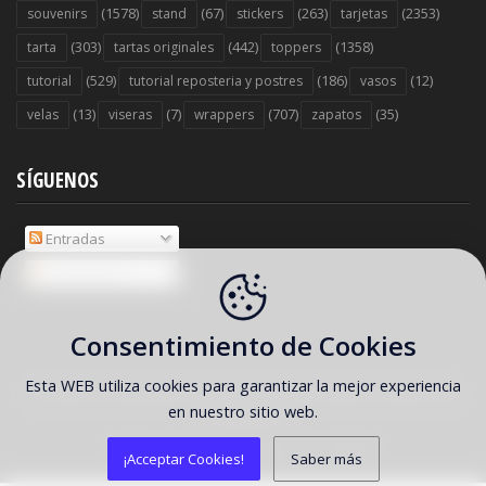
(1578)
(67)
(263)
(2353)
souvenirs
stand
stickers
tarjetas
(303)
(442)
(1358)
tarta
tartas originales
toppers
(529)
(186)
(12)
tutorial
tutorial reposteria y postres
vasos
(13)
(7)
(707)
(35)
velas
viseras
wrappers
zapatos
SÍGUENOS
Entradas
Comentarios
Consentimiento de Cookies
Esta WEB utiliza cookies para garantizar la mejor experiencia
COPYRIGHT ©
2026 Ideas y material gratis para fiestas y celebraciones
en nuestro sitio web.
Oh My Fiesta!
Home
FAQ
About
Contact
¡Acceptar Cookies!
Saber más