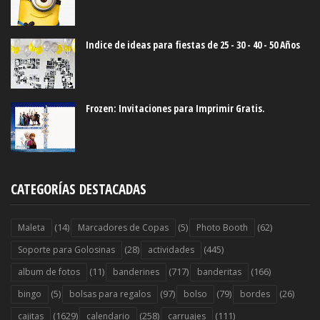
Indice de ideas para fiestas de 25 - 30 - 40 - 50 Años
Frozen: Invitaciones para Imprimir Gratis.
CATEGORÍAS DESTACADAS
(14)
(5)
(62)
Maleta
Marcadores de Copas
Photo Booth
(28)
(445)
Soporte para Golosinas
actividades
(11)
(717)
(166)
album de fotos
banderines
banderitas
(5)
(97)
(79)
(26)
bingo
bolsas para regalos
bolso
bordes
(1629)
(258)
(111)
cajitas
calendario
carruajes