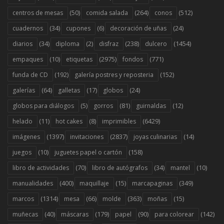
(50)
(264)
(512)
centros de mesas
comida salada
conos
(34)
(6)
(24)
cuadernos
cupones
decoración de uñas
(34)
(2)
(238)
(1454)
diarios
diploma
disfraz
dulcero
(10)
(2975)
(771)
empaques
etiquetas
fondos
(192)
(152)
funda de CD
galería postres y reposteria
(64)
(17)
(24)
galerías
galletas
globos
(5)
(81)
(12)
globos para diálogos
gorros
guirnaldas
(11)
(8)
(6429)
helado
hot cakes
imprimibles
(1397)
(2837)
(14)
imágenes
invitaciones
joyas culinarias
(10)
(158)
juegos
juguetes papel o cartón
(70)
(34)
(10)
libro de actividades
libro de autógrafos
mantel
(400)
(15)
(349)
manualidades
maquillaje
marcapaginas
(1314)
(66)
(363)
(15)
marcos
mesa
molde
moñas
(40)
(179)
(90)
(142)
muñecas
máscaras
papel
para colorear