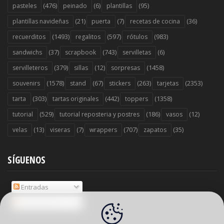
(476)
(6)
(95)
pasteles
peinado
plantillas
(21)
(7)
(36)
plantillas navideñas
puerta
recetas de cocina
(1493)
(597)
(983)
recuerditos
regalitos
rótulos
(37)
(743)
(6)
sandwichs
scrapbook
servilletas
(379)
(12)
(1458)
servilleteros
sillas
sorpresas
(1578)
(67)
(263)
(2353)
souvenirs
stand
stickers
tarjetas
(303)
(442)
(1358)
tarta
tartas originales
toppers
(529)
(186)
(12)
tutorial
tutorial reposteria y postres
vasos
(13)
(7)
(707)
(35)
velas
viseras
wrappers
zapatos
SÍGUENOS
Entradas
Comentarios