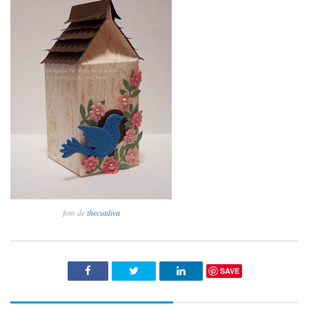
foto de
thecutdiva
SAVE