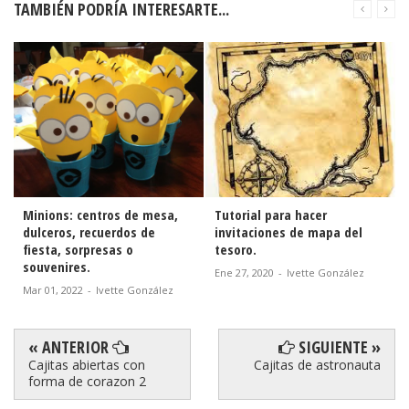
TAMBIÉN PODRÍA INTERESARTE...
Tutorial para hacer
Tutorial para hacer
invitaciones de mapa del
diademas con orejas de
tesoro.
Minnie y Mickey.
Ene 27, 2020
-
Ivette González
Ene 29, 2019
-
Ivette González
« ANTERIOR
SIGUIENTE »
Cajitas abiertas con
Cajitas de astronauta
forma de corazon 2