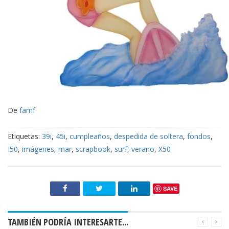
De
famf
Etiquetas:
39i
,
45i
,
cumpleaños
,
despedida de soltera
,
fondos
,
I50
,
imágenes
,
mar
,
scrapbook
,
surf
,
verano
,
X50
SAVE
TAMBIÉN PODRÍA INTERESARTE...