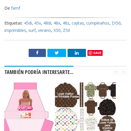
De
famf
Etiquetas:
45di
,
45x
,
48di
,
48x
,
48z
,
cajitas
,
cumpleaños
,
DI50
,
imprimibles
,
surf
,
verano
,
X50
,
Z50
SAVE
TAMBIÉN PODRÍA INTERESARTE...