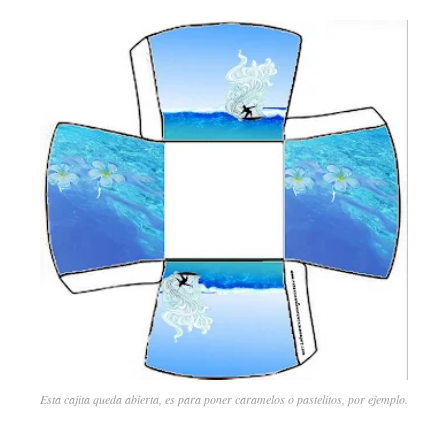
Esta cajita queda abierta, es para poner caramelos o pastelitos, por ejemplo.