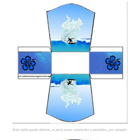
Esta cajita queda abierta, es para poner caramelos o pastelitos, por ejemplo.