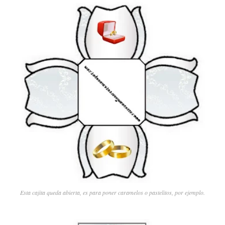
Esta cajita queda abierta, es para poner caramelos o pastelitos, por ejemplo.