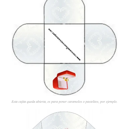
Esta cajita queda abierta, es para poner caramelos o pastelitos, por ejemplo.