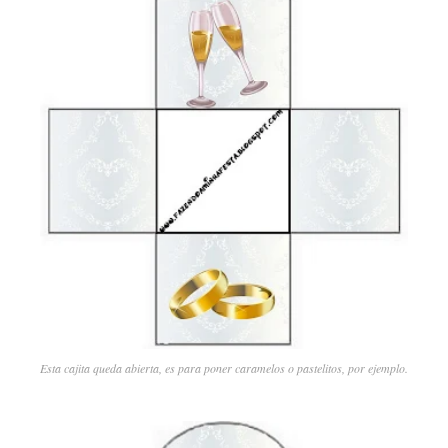
Esta cajita queda abierta, es para poner caramelos o pastelitos, por ejemplo.