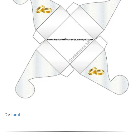
De
famf