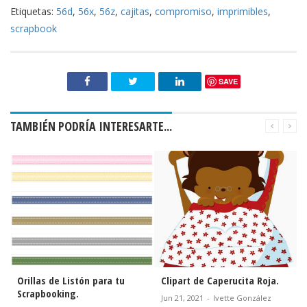
Etiquetas:
56d
,
56x
,
56z
,
cajitas
,
compromiso
,
imprimibles
,
scrapbook
SAVE
TAMBIÉN PODRÍA INTERESARTE...
Orillas de Listón para tu
Clipart de Caperucita Roja.
Scrapbooking.
Jun 21, 2021
-
Ivette González