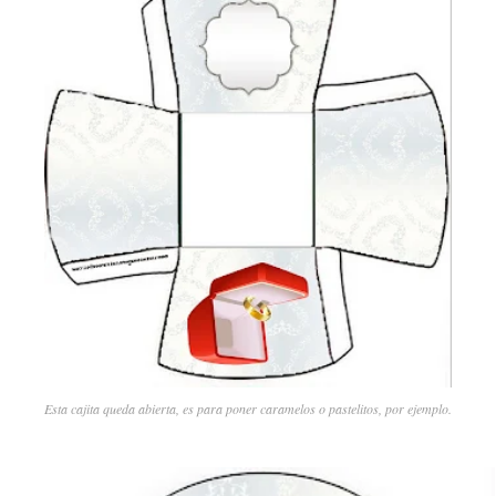
Esta cajita queda abierta, es para poner caramelos o pastelitos, por ejemplo.