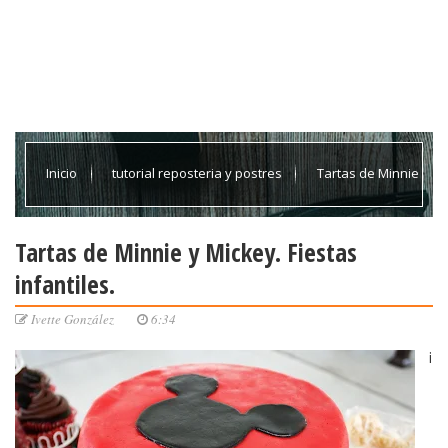
Inicio
tutorial reposteria y postres
Tartas de Minnie
y Mickey. Fiestas infantiles.
Tartas de Minnie y Mickey. Fiestas
infantiles.
Ivette González
6:34
¡