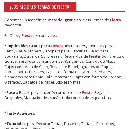
¡LOS MEJORES TEMAS DE FIESTA!
¡Tenemos un montón de
material gratis
para tus Temas de
Fiesta
favoritos!
En Oh My
Fiesta!
encontrarás:
*
Imprimibles Gratis para
Fiestas
: Invitaciones, Etiquetas para
Candy Bar, Wrappers y Toppers para Cupcakes, Cajas para
Souvenirs, Dulceros, Sorpresas o Recuerdos de
Fiesta
; Sombreros o
Gorros, Servilleteros, Banderines, Banderitas, Centros de Mesa,
Cajas con forma de Casa, Bolsos de Papel, Juguetes de Papel,
Stands para Cupcakes, Cajas con forma de Carruaje, Pósters,
elementos para Photo Calls, Máscaras, Cajas con forma de Corona,
Disfraces, Zapatos de Papel, Stickers y más.
*
Paso a Pasos
: para hacer Decoraciones de
Fiesta
, Regalos
Originales, Manualidades y más, todo con moldes y plantillas.
*
Party Activities
.
*
Tutoriales
: para Decorar Tartas, Pasteles, Tortas o Bizcochos,
Decoración de Comida y más.