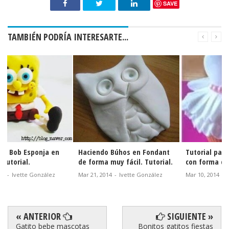
SAVE
TAMBIÉN PODRÍA INTERESARTE...
Tutorial para hacer Pastel
Divertida Rueda de Feria.
con forma del Carruaje de
Tutorial.
Cenicienta.
Abr 03, 2014
-
Ivette González
Abr 11, 2014
-
Ivette González
« ANTERIOR
SIGUIENTE »
Gatito bebe mascotas
Bonitos gatitos fiestas