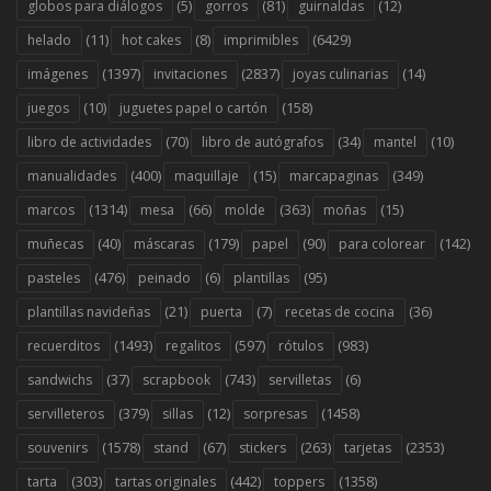
(5)
(81)
(12)
globos para diálogos
gorros
guirnaldas
(11)
(8)
(6429)
helado
hot cakes
imprimibles
(1397)
(2837)
(14)
imágenes
invitaciones
joyas culinarias
(10)
(158)
juegos
juguetes papel o cartón
(70)
(34)
(10)
libro de actividades
libro de autógrafos
mantel
(400)
(15)
(349)
manualidades
maquillaje
marcapaginas
(1314)
(66)
(363)
(15)
marcos
mesa
molde
moñas
(40)
(179)
(90)
(142)
muñecas
máscaras
papel
para colorear
(476)
(6)
(95)
pasteles
peinado
plantillas
(21)
(7)
(36)
plantillas navideñas
puerta
recetas de cocina
(1493)
(597)
(983)
recuerditos
regalitos
rótulos
(37)
(743)
(6)
sandwichs
scrapbook
servilletas
(379)
(12)
(1458)
servilleteros
sillas
sorpresas
(1578)
(67)
(263)
(2353)
souvenirs
stand
stickers
tarjetas
(303)
(442)
(1358)
tarta
tartas originales
toppers