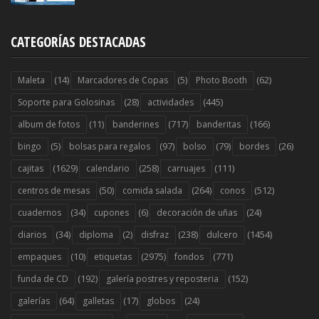
CATEGORÍAS DESTACADAS
(14)
(5)
(62)
Maleta
Marcadores de Copas
Photo Booth
(28)
(445)
Soporte para Golosinas
actividades
(11)
(717)
(166)
album de fotos
banderines
banderitas
(5)
(97)
(79)
(26)
bingo
bolsas para regalos
bolso
bordes
(1629)
(258)
(111)
cajitas
calendario
carruajes
(50)
(264)
(512)
centros de mesas
comida salada
conos
(34)
(6)
(24)
cuadernos
cupones
decoración de uñas
(34)
(2)
(238)
(1454)
diarios
diploma
disfraz
dulcero
(10)
(2975)
(771)
empaques
etiquetas
fondos
(192)
(152)
funda de CD
galería postres y reposteria
(64)
(17)
(24)
galerías
galletas
globos