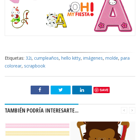
Etiquetas:
32i
,
cumpleaños
,
hello kitty
,
imágenes
,
molde
,
para
colorear
,
scrapbook
SAVE
TAMBIÉN PODRÍA INTERESARTE...