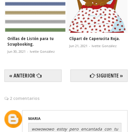
Clipart Bella Navidad.
Imprimibles de Pocahontas.
Nov 01, 2021
-
Ivette González
Sept 08, 2021
-
Ivette González
« ANTERIOR
SIGUIENTE »
2 comentarios
MARIA
wowowowo estoy pero encantada con tu