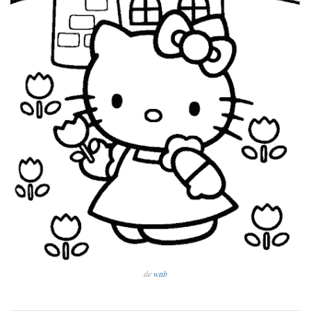
de
wab