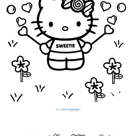
de
coloringpages