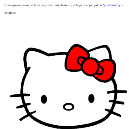
Si las quieres usar de tamaño póster, sólo tienes que bajarte el programa "
posteriza
" que
es gratis.