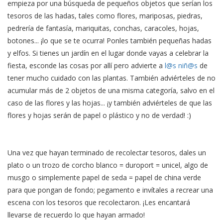
empieza por una búsqueda de pequeños objetos que serían los
tesoros de las hadas, tales como flores, mariposas, piedras,
pedrería de fantasía, mariquitas, conchas, caracoles, hojas,
botones... ¡lo que se te ocurra! Ponles también pequeñas hadas
y elfos. Si tienes un jardín en el lugar donde vayas a celebrar la
fiesta, esconde las cosas por allí pero advierte a
l@s
niñ@s
de
tener mucho cuidado con las plantas. También adviérteles de no
acumular más de 2 objetos de una misma categoría, salvo en el
caso de las flores y las hojas... ¡y también adviérteles de que las
flores y hojas serán de papel o plástico y no de verdad! :)
Una vez que hayan terminado de recolectar tesoros, dales un
plato o un trozo de corcho blanco = duroport = unicel, algo de
musgo o simplemente papel de seda = papel de china verde
para que pongan de fondo; pegamento e invítales a recrear una
escena con los tesoros que recolectaron. ¡Les encantará
llevarse de recuerdo lo que hayan armado!