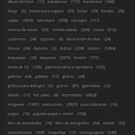
(11)
(717)
(166)
album de fotos
banderines
banderitas
(5)
(97)
(79)
(26)
bingo
bolsas para regalos
bolso
bordes
(1629)
(258)
(111)
cajitas
calendario
carruajes
(50)
(264)
(512)
centros de mesas
comida salada
conos
(34)
(6)
(24)
cuadernos
cupones
decoración de uñas
(34)
(2)
(238)
(1454)
diarios
diploma
disfraz
dulcero
(10)
(2975)
(771)
empaques
etiquetas
fondos
(192)
(152)
funda de CD
galería postres y reposteria
(64)
(17)
(24)
galerías
galletas
globos
(5)
(81)
(12)
globos para diálogos
gorros
guirnaldas
(11)
(8)
(6429)
helado
hot cakes
imprimibles
(1397)
(2837)
(14)
imágenes
invitaciones
joyas culinarias
(10)
(158)
juegos
juguetes papel o cartón
(70)
(34)
(10)
libro de actividades
libro de autógrafos
mantel
(400)
(15)
(349)
manualidades
maquillaje
marcapaginas