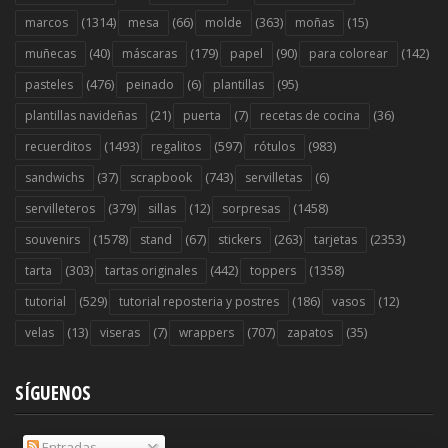
(1314)
(66)
(363)
(15)
marcos
mesa
molde
moñas
(40)
(179)
(90)
(142)
muñecas
máscaras
papel
para colorear
(476)
(6)
(95)
pasteles
peinado
plantillas
(21)
(7)
(36)
plantillas navideñas
puerta
recetas de cocina
(1493)
(597)
(983)
recuerditos
regalitos
rótulos
(37)
(743)
(6)
sandwichs
scrapbook
servilletas
(379)
(12)
(1458)
servilleteros
sillas
sorpresas
(1578)
(67)
(263)
(2353)
souvenirs
stand
stickers
tarjetas
(303)
(442)
(1358)
tarta
tartas originales
toppers
(529)
(186)
(12)
tutorial
tutorial reposteria y postres
vasos
(13)
(7)
(707)
(35)
velas
viseras
wrappers
zapatos
SÍGUENOS
Entradas