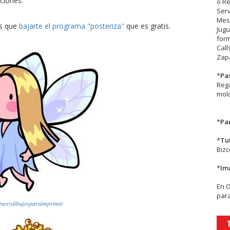
ciones:
o R
Serv
Mesa
es que
bajarte el programa "posteriza"
que es gratis.
Jugu
form
Call
Zapa
*
Pa
Rega
mold
*
Par
*
Tu
Biz
*
Im
En
para
nesydibujosparaimprimir