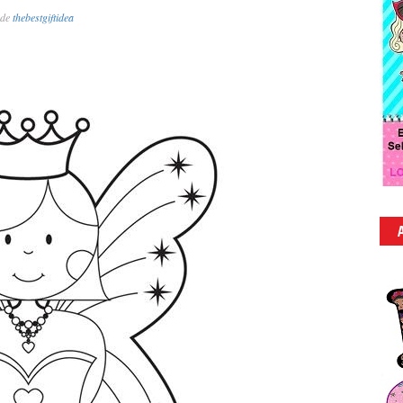
de
thebestgiftidea