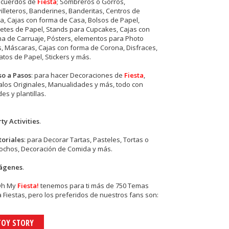
ecuerdos de
Fiesta
; Sombreros o Gorros,
illeteros, Banderines, Banderitas, Centros de
, Cajas con forma de Casa, Bolsos de Papel,
etes de Papel, Stands para Cupcakes, Cajas con
a de Carruaje, Pósters, elementos para Photo
s, Máscaras, Cajas con forma de Corona, Disfraces,
tos de Papel, Stickers y más.
so a Pasos
: para hacer Decoraciones de
Fiesta
,
los Originales, Manualidades y más, todo con
es y plantillas.
ty Activities
.
toriales
: para Decorar Tartas, Pasteles, Tortas o
cochos, Decoración de Comida y más.
ágenes
.
Oh My
Fiesta!
tenemos para ti más de 750 Temas
 Fiestas, pero los preferidos de nuestros fans son:
TOY STORY