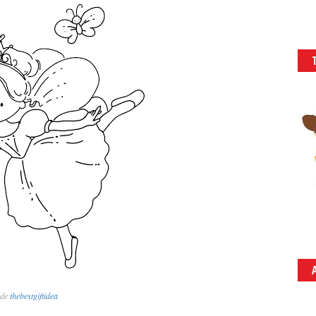
de
thebestgiftidea