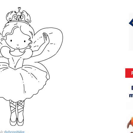
de
thebestgiftidea