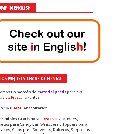
OMF IN ENGLISH
¡LOS MEJORES TEMAS DE FIESTA!
nemos un montón de
material gratis
para tus
as de
Fiesta
favoritos!
Oh My
Fiesta!
encontrarás:
primibles Gratis para
Fiestas
: Invitaciones,
quetas para Candy Bar, Wrappers y Toppers para
akes, Cajas para Souvenirs, Dulceros, Sorpresas