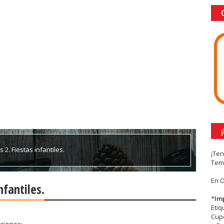
2. Fiestas infantiles.
¡Te
Tem
En 
fantiles.
*
Im
Eti
Cupc