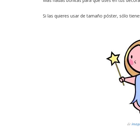
Más hadas bonitas para que uses en tus decora
Si las quieres usar de tamaño póster, sólo tien
de
image