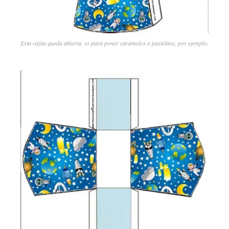
Esta cajita queda abierta, es para poner caramelos o pastelitos, por ejemplo.