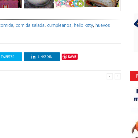
comida
,
comida salada
,
cumpleaños
,
hello kitty
,
huevos
SAVE
TWEETER
LINKEDIN