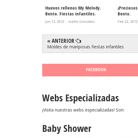
n huevo. Bento.
Huevos rellenos My Melody.
¡Preciosos
Bento. Fiestas infantiles.
Bento.
vette González
Jun 12, 2012
-
Ivette González
Feb 22, 2012
« ANTERIOR
Moldes de mariposas fiestas infantiles
FACEBOOK
Webs Especializadas
¡Visita nuestras webs especializadas! Son:
Baby Shower