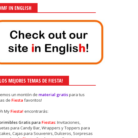
OMF IN ENGLISH
¡LOS MEJORES TEMAS DE FIESTA!
nemos un montón de
material gratis
para tus
as de
Fiesta
favoritos!
Oh My
Fiesta!
encontrarás:
primibles Gratis para
Fiestas
: Invitaciones,
quetas para Candy Bar, Wrappers y Toppers para
akes, Cajas para Souvenirs, Dulceros, Sorpresas