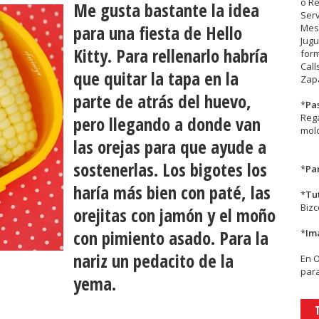
o R
Me gusta bastante la idea
Serv
para una
fiesta de Hello
Mesa
Jugu
Kitty
. Para rellenarlo habría
form
Call
que quitar la tapa en la
Zapa
parte de atrás del huevo,
*
Pa
Rega
pero llegando a donde van
mold
las orejas para que ayude a
sostenerlas. Los bigotes los
*
Par
haría más bien con paté, las
*
Tu
Biz
orejitas con jamón y el moño
con pimiento asado. Para la
*
Im
nariz un pedacito de la
En
para
yema.