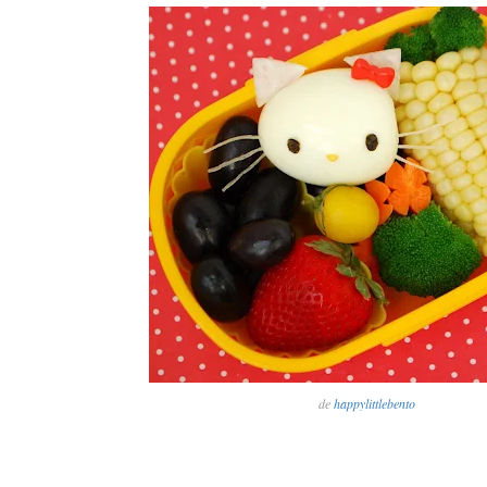
de
happylittlebento