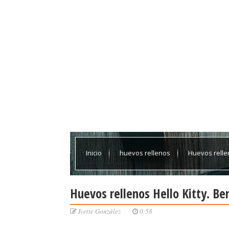
Inicio
huevos rellenos
Huevos rellen
Huevos rellenos Hello Kitty. Be
Ivette González
0:58