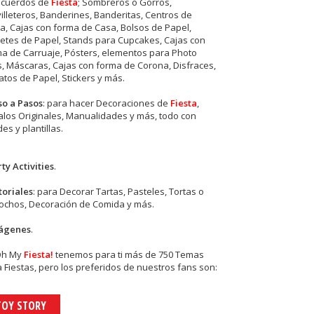
ecuerdos de
Fiesta
; Sombreros o Gorros,
illeteros, Banderines, Banderitas, Centros de
, Cajas con forma de Casa, Bolsos de Papel,
etes de Papel, Stands para Cupcakes, Cajas con
a de Carruaje, Pósters, elementos para Photo
s, Máscaras, Cajas con forma de Corona, Disfraces,
tos de Papel, Stickers y más.
so a Pasos
: para hacer Decoraciones de
Fiesta
,
los Originales, Manualidades y más, todo con
es y plantillas.
ty Activities
.
toriales
: para Decorar Tartas, Pasteles, Tortas o
cochos, Decoración de Comida y más.
ágenes
.
Oh My
Fiesta!
tenemos para ti más de 750 Temas
 Fiestas, pero los preferidos de nuestros fans son:
TOY STORY