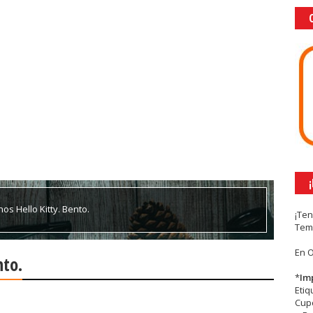
os Hello Kitty. Bento.
¡Te
Tem
En 
nto.
*
Im
Eti
Cupc