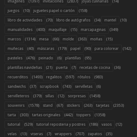
(1397)
(2837)
(14)
imágenes
invitaciones
joyas culinarias
(10)
(158)
juegos
juguetes papel o cartón
(70)
(34)
(10)
libro de actividades
libro de autógrafos
mantel
(400)
(15)
(349)
manualidades
maquillaje
marcapaginas
(1314)
(66)
(363)
(15)
marcos
mesa
molde
moñas
(40)
(179)
(90)
(142)
muñecas
máscaras
papel
para colorear
(476)
(6)
(95)
pasteles
peinado
plantillas
(21)
(7)
(36)
plantillas navideñas
puerta
recetas de cocina
(1493)
(597)
(983)
recuerditos
regalitos
rótulos
(37)
(743)
(6)
sandwichs
scrapbook
servilletas
(379)
(12)
(1458)
servilleteros
sillas
sorpresas
(1578)
(67)
(263)
(2353)
souvenirs
stand
stickers
tarjetas
(303)
(442)
(1358)
tarta
tartas originales
toppers
(529)
(186)
(12)
tutorial
tutorial reposteria y postres
vasos
(13)
(7)
(707)
(35)
velas
viseras
wrappers
zapatos