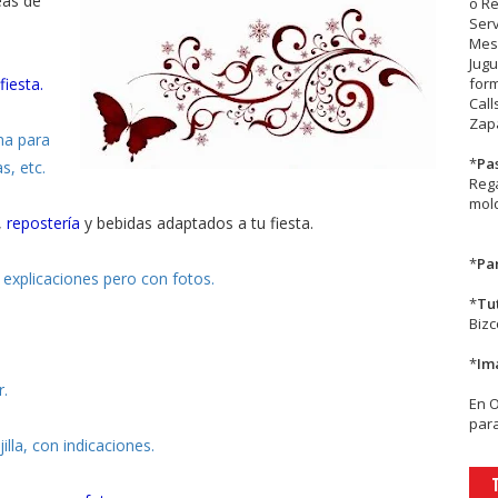
eas de
o R
Serv
Mesa
Jugu
fiesta.
form
Call
Zapa
ma para
*
Pa
s, etc.
Rega
mold
,
repostería
y bebidas adaptados a tu fiesta.
*
Par
 explicaciones pero con fotos.
*
Tu
Biz
*
Im
r.
En
para
illa, con indicaciones.