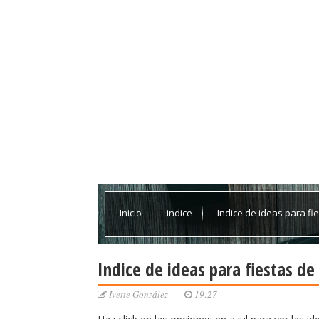
Inicio
indice
Indice de ideas para fi
Indice de ideas para fiestas de
Ivette González
19:27