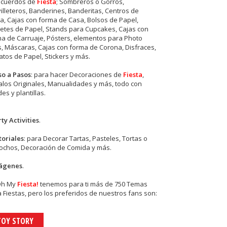
ecuerdos de
Fiesta
; Sombreros o Gorros,
illeteros, Banderines, Banderitas, Centros de
, Cajas con forma de Casa, Bolsos de Papel,
etes de Papel, Stands para Cupcakes, Cajas con
a de Carruaje, Pósters, elementos para Photo
s, Máscaras, Cajas con forma de Corona, Disfraces,
tos de Papel, Stickers y más.
so a Pasos
: para hacer Decoraciones de
Fiesta
,
los Originales, Manualidades y más, todo con
es y plantillas.
ty Activities
.
toriales
: para Decorar Tartas, Pasteles, Tortas o
cochos, Decoración de Comida y más.
ágenes
.
Oh My
Fiesta!
tenemos para ti más de 750 Temas
 Fiestas, pero los preferidos de nuestros fans son:
TOY STORY