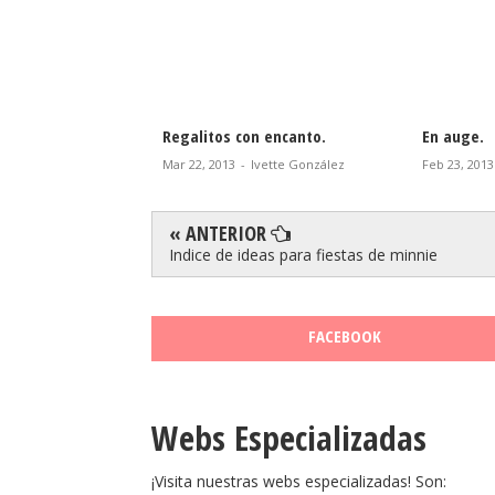
con encanto.
En auge.
Top 25 
-
Ivette González
Feb 23, 2013
-
Ivette González
Feb 11, 
« ANTERIOR
Indice de ideas para fiestas de minnie
FACEBOOK
Webs Especializadas
¡Visita nuestras webs especializadas! Son: