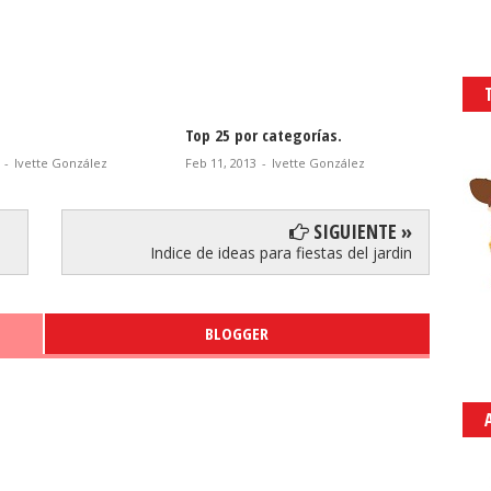
por categorías.
Especial día del Padre.
Top
2013
-
Ivette González
Ene 28, 2013
-
Ivette González
Ene 
SIGUIENTE »
Indice de ideas para fiestas del jardin
BLOGGER