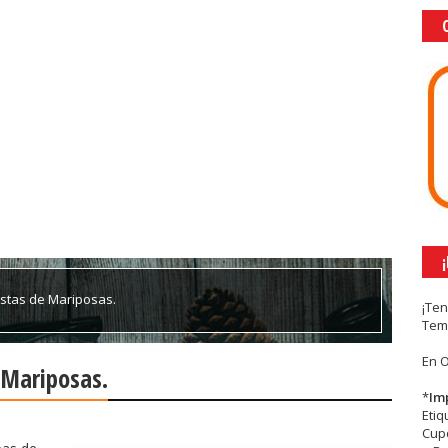
estas de Mariposas.
¡Te
Tem
En 
 Mariposas.
*
Im
Eti
Cupc