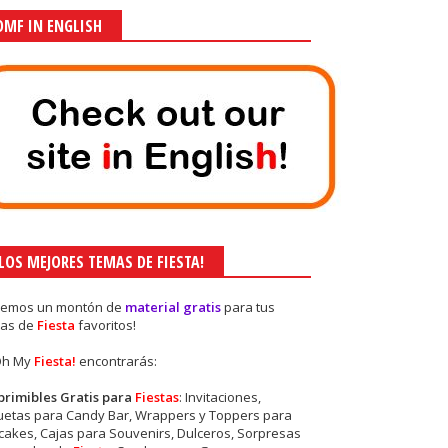
OMF IN ENGLISH
¡LOS MEJORES TEMAS DE FIESTA!
nemos un montón de
material gratis
para tus
as de
Fiesta
favoritos!
Oh My
Fiesta!
encontrarás:
primibles Gratis para
Fiestas
: Invitaciones,
quetas para Candy Bar, Wrappers y Toppers para
akes, Cajas para Souvenirs, Dulceros, Sorpresas