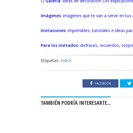
c)
Galería:
ideas de decoración SIN explicacion
Imágenes
: imágenes que te van a servir en tus
Invitaciones
: imprimibles, tutoriales e ideas par
Para los invitados:
disfraces, recuerdos, sorpres
Etiquetas:
indice
FACEBOOK
TAMBIÉN PODRÍA INTERESARTE...