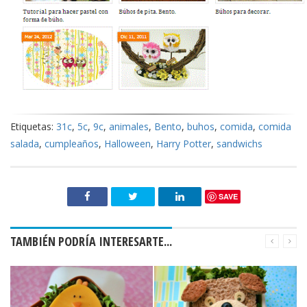
Etiquetas:
31c
,
5c
,
9c
,
animales
,
Bento
,
buhos
,
comida
,
comida
salada
,
cumpleaños
,
Halloween
,
Harry Potter
,
sandwichs
SAVE
TAMBIÉN PODRÍA INTERESARTE...