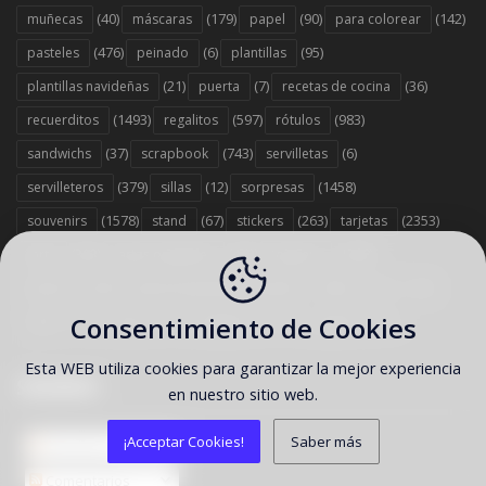
(40)
(179)
(90)
(142)
muñecas
máscaras
papel
para colorear
(476)
(6)
(95)
pasteles
peinado
plantillas
(21)
(7)
(36)
plantillas navideñas
puerta
recetas de cocina
(1493)
(597)
(983)
recuerditos
regalitos
rótulos
(37)
(743)
(6)
sandwichs
scrapbook
servilletas
(379)
(12)
(1458)
servilleteros
sillas
sorpresas
(1578)
(67)
(263)
(2353)
souvenirs
stand
stickers
tarjetas
(303)
(442)
(1358)
tarta
tartas originales
toppers
(529)
(186)
(12)
tutorial
tutorial reposteria y postres
vasos
Consentimiento de Cookies
(13)
(7)
(707)
(35)
velas
viseras
wrappers
zapatos
Esta WEB utiliza cookies para garantizar la mejor experiencia
SÍGUENOS
en nuestro sitio web.
¡Acceptar Cookies!
Saber más
Entradas
Comentarios