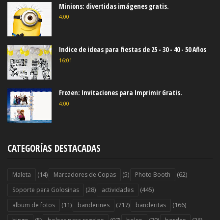
Minions: divertidas imágenes gratis.
4:00
Indice de ideas para fiestas de 25 - 30 - 40 - 50 Años
16:01
Frozen: Invitaciones para Imprimir Gratis.
4:00
CATEGORÍAS DESTACADAS
(14)
(5)
(62)
Maleta
Marcadores de Copas
Photo Booth
(28)
(445)
Soporte para Golosinas
actividades
(11)
(717)
(166)
album de fotos
banderines
banderitas
(5)
(97)
(79)
(26)