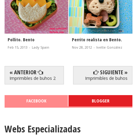
Pollito. Bento
Perrito realista en Bento.
Feb 15, 2013
-
Lady Spain
Nov 28, 2012
-
Ivette González
« ANTERIOR
SIGUIENTE »
Imprimibles de buhos 2
Imprimibles de buhos
FACEBOOK
BLOGGER
Webs Especializadas