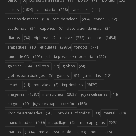
bingo
bolsas para regalos
bolso
bordes
(1629)
(258)
(111)
cajitas
calendario
carruajes
(50)
(264)
(512)
centros de mesas
comida salada
conos
(34)
(6)
(24)
cuadernos
cupones
decoración de uñas
(34)
(2)
(238)
(1454)
diarios
diploma
disfraz
dulcero
(10)
(2975)
(771)
empaques
etiquetas
fondos
(192)
(152)
funda de CD
galería postres y reposteria
(64)
(17)
(24)
galerías
galletas
globos
(5)
(81)
(12)
globos para diálogos
gorros
guirnaldas
(11)
(8)
(6429)
helado
hot cakes
imprimibles
(1397)
(2837)
(14)
imágenes
invitaciones
joyas culinarias
(10)
(158)
juegos
juguetes papel o cartón
(70)
(34)
(10)
libro de actividades
libro de autógrafos
mantel
(400)
(15)
(349)
manualidades
maquillaje
marcapaginas
(1314)
(66)
(363)
(15)
marcos
mesa
molde
moñas