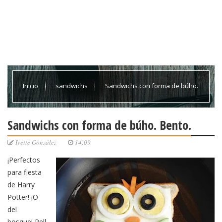
Inicio
sandwichs
Sandwichs con forma de búho.
Bento.
Sandwichs con forma de búho. Bento.
Ivette González
14:09
¡Perfectos
para fiesta
de Harry
Potter! ¡O
del
bosque! Rell