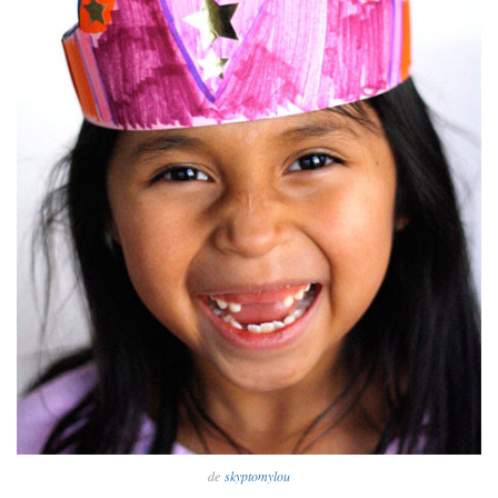
de
skyptomylou