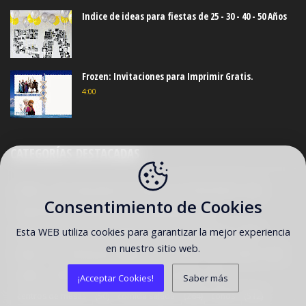
Indice de ideas para fiestas de 25 - 30 - 40 - 50 Años
Frozen: Invitaciones para Imprimir Gratis.
4:00
CATEGORÍAS DESTACADAS
(14)
(5)
(62)
Maleta
Marcadores de Copas
Photo Booth
Consentimiento de Cookies
(28)
(445)
Soporte para Golosinas
actividades
Esta WEB utiliza cookies para garantizar la mejor experiencia
(11)
(717)
(166)
album de fotos
banderines
banderitas
en nuestro sitio web.
(5)
(97)
(79)
(26)
bingo
bolsas para regalos
bolso
bordes
(1629)
(258)
(111)
cajitas
calendario
carruajes
¡Acceptar Cookies!
Saber más
(50)
(264)
(512)
centros de mesas
comida salada
conos