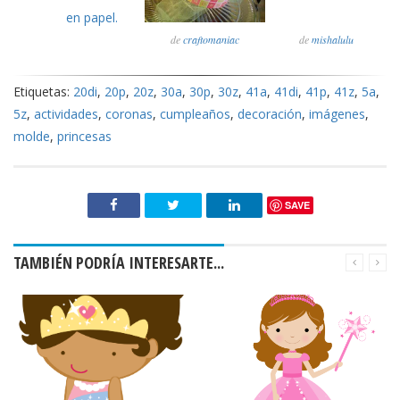
de
craftomaniac
de
mishalulu
Etiquetas:
20di
,
20p
,
20z
,
30a
,
30p
,
30z
,
41a
,
41di
,
41p
,
41z
,
5a
,
5z
,
actividades
,
coronas
,
cumpleaños
,
decoración
,
imágenes
,
molde
,
princesas
SAVE
TAMBIÉN PODRÍA INTERESARTE...